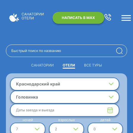
НАПИСАТЬ В MAX
САНАТОРИИ
ОТЕЛИ
ВСЕ ТУРЫ
Краснодарский край
Головинка
Даты заезда и выезда
ночей
взрослых
детей
7
2
0