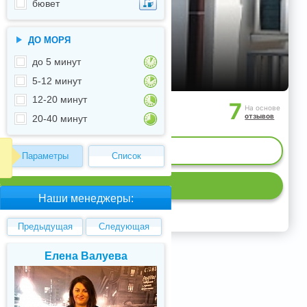
бювет
ДО МОРЯ
до 5 минут
5-12 минут
12-20 минут
7
На основе
отзывов
20-40 минут
ИЕ МЕСТ
Параметры
Список
Р
Наши менеджеры:
Предыдущая
Следующая
Елена Валуева
Светлана Гарбу