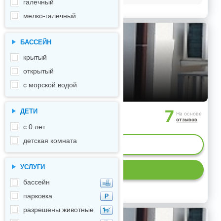
галечный
мелко-галечный
БАССЕЙН
крытый
открытый
с морской водой
7
ДЕТИ
На основе
отзывов
с 0 лет
детская комната
ИЕ МЕСТ
УСЛУГИ
Р
бассейн
парковка
разрешены животные