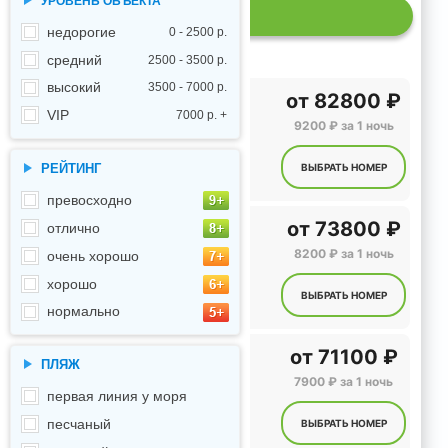
УРОВЕНЬ ОБЪЕКТА
Р
недорогие
0 - 2500 р.
средний
2500 - 3500 р.
высокий
3500 - 7000 р.
от
82800 ₽
VIP
7000 р. +
9200 ₽ за 1 ночь
ВЫБРАТЬ НОМЕР
РЕЙТИНГ
превосходно
от
73800 ₽
отлично
8200 ₽ за 1 ночь
очень хорошо
хорошо
ВЫБРАТЬ НОМЕР
нормально
от
71100 ₽
ПЛЯЖ
7900 ₽ за 1 ночь
первая линия у моря
песчаный
ВЫБРАТЬ НОМЕР