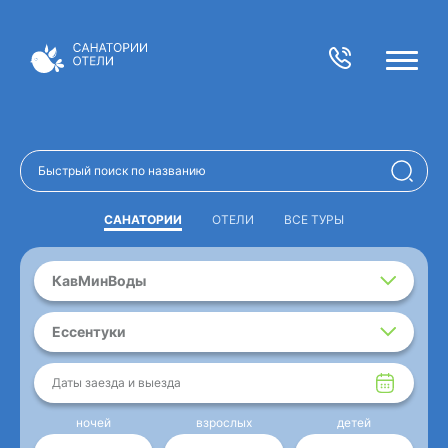
САНАТОРИИ
ОТЕЛИ
ВСЕ ТУРЫ
КавМинВоды
Ессентуки
Даты заезда и выезда
ночей
взрослых
детей