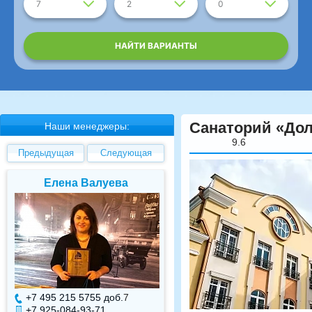
7
2
0
НАЙТИ ВАРИАНТЫ
Санаторий «Дол
Наши менеджеры:
9.6
Предыдущая
Следующая
Елена Валуева
Светлана Гарбуз
+7 495 215 5755 доб.
7
+7 495 215 5755 доб.
+7 925-084-93-71
+7 925-084-93-70