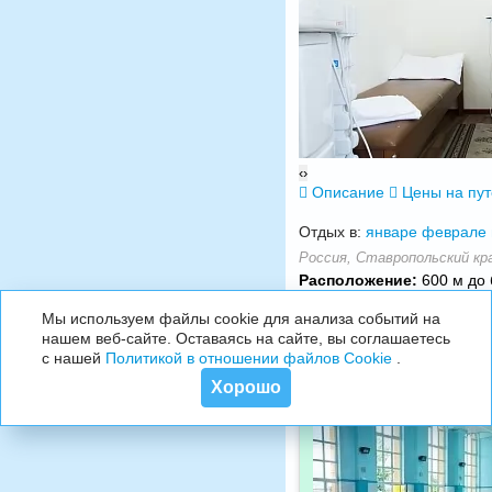
‹
›
Описание
Цены на пу
Отдых в:
январе
феврале
Россия, Ставропольский кра
Расположение:
600 м до 
Мы используем файлы cookie для анализа событий на
нашем веб-сайте. Оставаясь на сайте, вы соглашаетесь
с нашей
Политикой в отношении файлов Cookie
.
Хорошо